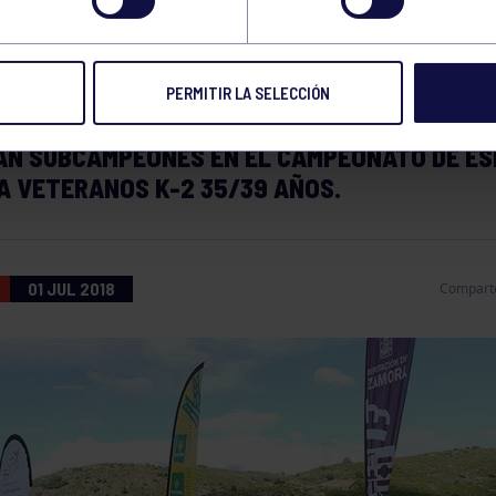
ANA EN PIRAGÜISM
PERMITIR LA SELECCIÓN
 PALISTAS BORJA PRIETO Y ÁLVARO GALLINA
N SUBCAMPEONES EN EL CAMPEONATO DE ES
A VETERANOS K-2 35/39 AÑOS.
01 JUL 2018
Compart