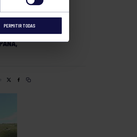
O
PERMITIR TODAS
L SE
PAÑA,
e