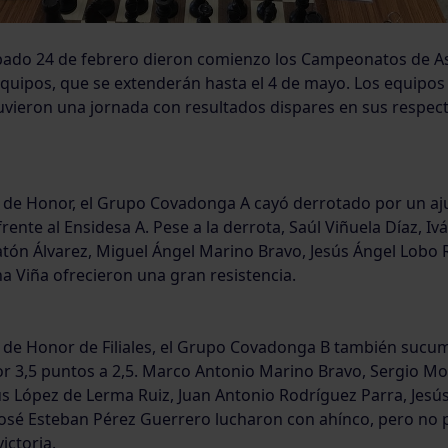
bado 24 de febrero dieron comienzo los Campeonatos de As
Equipos, que se extenderán hasta el 4 de mayo. Los equipos
vieron una jornada con resultados dispares en sus respect
n de Honor, el Grupo Covadonga A cayó derrotado por un aj
frente al Ensidesa A. Pese a la derrota, Saúl Viñuela Díaz, I
atón Álvarez, Miguel Ángel Marino Bravo, Jesús Ángel Lobo 
 Viña ofrecieron una gran resistencia.
n de Honor de Filiales, el Grupo Covadonga B también sucum
or 3,5 puntos a 2,5. Marco Antonio Marino Bravo, Sergio M
ús López de Lerma Ruiz, Juan Antonio Rodríguez Parra, Jesú
José Esteban Pérez Guerrero lucharon con ahínco, pero no 
ictoria.