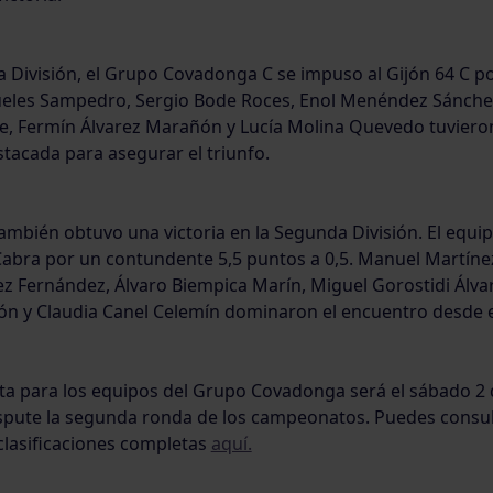
 División, el Grupo Covadonga C se impuso al Gijón 64 C p
ueles Sampedro, Sergio Bode Roces, Enol Menéndez Sánche
de, Fermín Álvarez Marañón y Lucía Molina Quevedo tuviero
tacada para asegurar el triunfo.
ambién obtuvo una victoria en la Segunda División. El equip
abra por un contundente 5,5 puntos a 0,5. Manuel Martíne
ez Fernández, Álvaro Biempica Marín, Miguel Gorostidi Álvar
n y Claudia Canel Celemín dominaron el encuentro desde el
ita para los equipos del Grupo Covadonga será el sábado 2
spute la segunda ronda de los campeonatos. Puedes consul
clasificaciones completas
aquí.