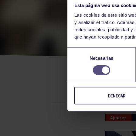
Esta página web usa cookie
Las cookies de este sitio we
y analizar el tráfico. Ademá
redes sociales, publicidad y
que hayan recopilado a parti
RES
Selección
Necesarias
de
CAM
consentimiento
POR
DENEGAR
Ajedrez