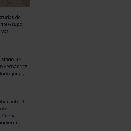
turias de
 del Grupo
ivas
ustado 3,5
ván Fernández
Rodríguez y
bió ante el
ontes
s Adeba
pudieron