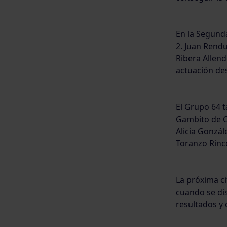
En la Segunda
2. Juan Rend
Ribera Allen
actuación des
El Grupo 64 t
Gambito de C
Alicia Gonzál
Toranzo Rincó
La próxima c
cuando se di
resultados y 