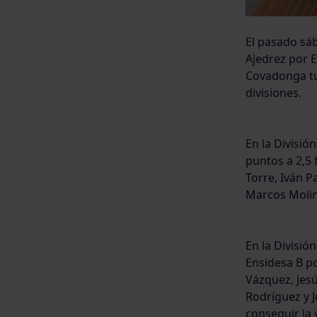
El pasado sá
Ajedrez por 
Covadonga tu
divisiones.
En la Divisió
puntos a 2,5 
Torre, Iván P
Marcos Molina
En la Divisió
Ensidesa B p
Vázquez, Jes
Rodríguez y 
conseguir la v