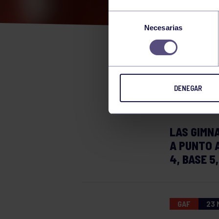
SÁB
Selección
Necesarias
de
INT
consentimiento
GIM
DENEGAR
LAS GIMN
A PUNTO A
4, BASE 5
GAF
23 