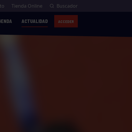
to
Tienda Online
Buscador
GENDA
ACTUALIDAD
ACCEDER