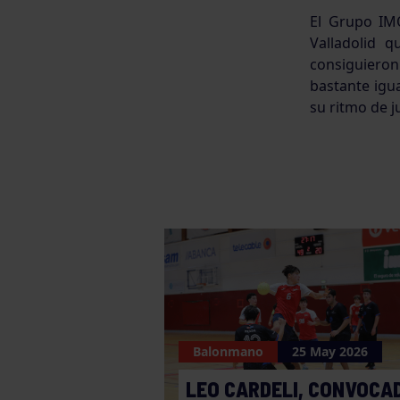
El Grupo IMQ
Valladolid q
consiguieron
bastante igua
su ritmo de j
Balonmano
25 May 2026
LEO CARDELI, CONVOCA