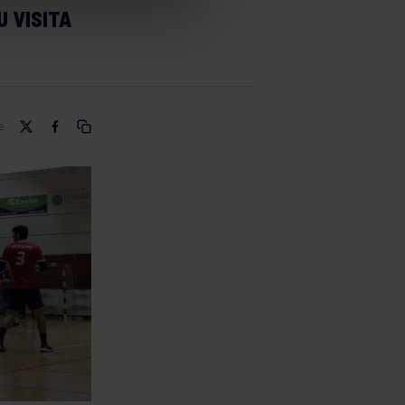
U VISITA
e