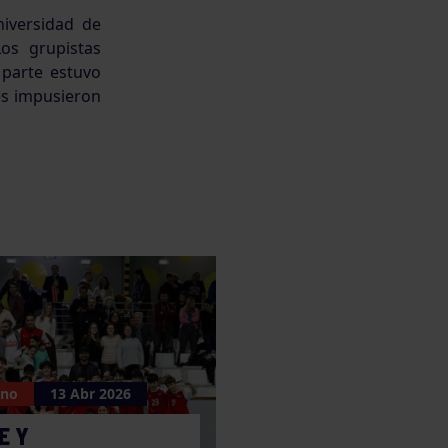
niversidad de
Los grupistas
 parte estuvo
les impusieron
ano
13 Abr 2026
E Y