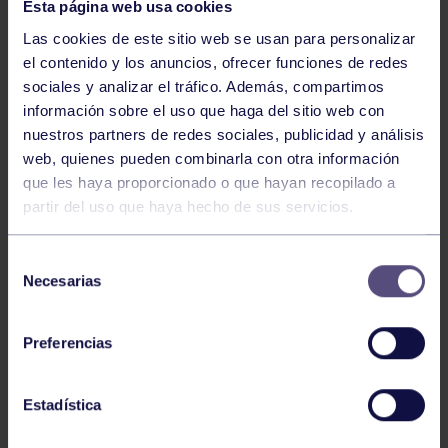
Esta página web usa cookies
Las cookies de este sitio web se usan para personalizar
el contenido y los anuncios, ofrecer funciones de redes
sociales y analizar el tráfico. Además, compartimos
Sigue la marcha imparable de la sección de tenis. En
información sobre el uso que haga del sitio web con
esta ocasión fueron los equipos infantiles de tenis
nuestros partners de redes sociales, publicidad y análisis
femenino y masculino, que han logrado por tercer año
web, quienes pueden combinarla con otra información
consecutivo los títulos regionales, al vencer en las
que les haya proporcionado o que hayan recopilado a
finales del Campeonato de Asturias por equipos
partir del uso que haya hecho de sus servicios.
femenino al Centro Asturiano de la Habana 2/0 y
masculino al Real Club de tenis Avilés 3/2.
Selección
Necesarias
de
consentimiento
Con estos 2 triunfos ambos equipos consiguen la
plaza de acceso al Campeonato de España por equipos
Preferencias
infantiles Trofeo Joan Compta, que se disputará en el
C. T. la Salut en Barcelona, a finales del mes de agosto.
Estadística
Estos títulos regionales se unen a los conseguidos por
los equipos alevines femenino y masculino, los cuales