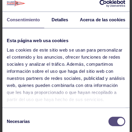
Consentimiento
Detalles
Acerca de las cookies
Esta página web usa cookies
El pasado fin de semana se disputó el Campeonato de
Las cookies de este sitio web se usan para personalizar
Asturias alevín por equipos 2013, con excelentes
el contenido y los anuncios, ofrecer funciones de redes
resultados para el RGCC, logrando los dos títulos en
sociales y analizar el tráfico. Además, compartimos
juego. Esto permitirá al equipo grupista disputar el
información sobre el uso que haga del sitio web con
Campeonato de España alevín por equipos que se
nuestros partners de redes sociales, publicidad y análisis
celebrará a finales de agosto.
web, quienes pueden combinarla con otra información
que les haya proporcionado o que hayan recopilado a
partir del uso que haya hecho de sus servicios.
En categoría femenina, las semifinales fueron RGCC
“A”- RGCC “C” 4/0 y Centro Asturiano de la Habana –
Selección
RCT Avilés 2/0. En la final el equipo del Grupo venció al
Necesarias
de
del CA Habana 2/0 con las victorias de Sara Ardura
consentimiento