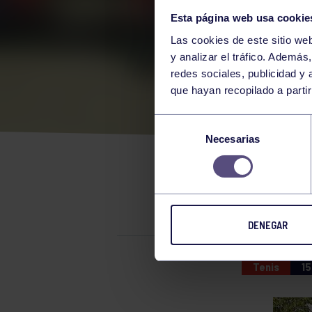
Esta página web usa cookie
Las cookies de este sitio we
y analizar el tráfico. Ademá
redes sociales, publicidad y
que hayan recopilado a parti
TEN
Selección
Necesarias
de
consentimiento
RESULTAD
DENEGAR
Tenis
15