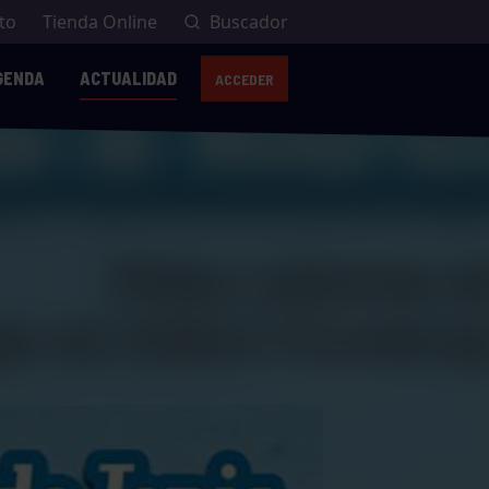
to
Tienda Online
Buscador
GENDA
ACTUALIDAD
ACCEDER