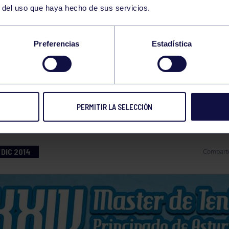
r del uso que haya hecho de sus servicios.
IS
Preferencias
Estadística
ULOS PARA EL RGCC Y DOS FINALES POR DECID
STURIANO DE TENIS
PERMITIR LA SELECCIÓN
 DIC 2014
Compart