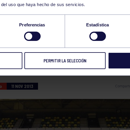
r del uso que haya hecho de sus servicios.
O CON ARCO
Preferencias
Estadística
ES RESULTADOS PARA EL GRUPO EN LA 1ª POS
 DE TIRO
PERMITIR LA SELECCIÓN
o
11 NOV 2013
Compart