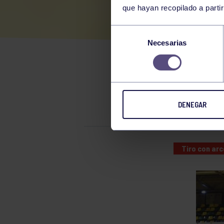
que hayan recopilado a parti
TIR
Selección
Necesarias
de
consentimiento
EXCELENT
NACIONAL
DENEGAR
Tiro con arc