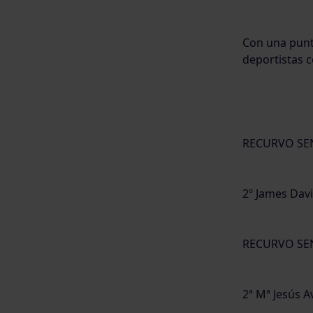
Con una punt
deportistas c
RECURVO SE
2º James Dav
RECURVO SE
2ª Mª Jesús A