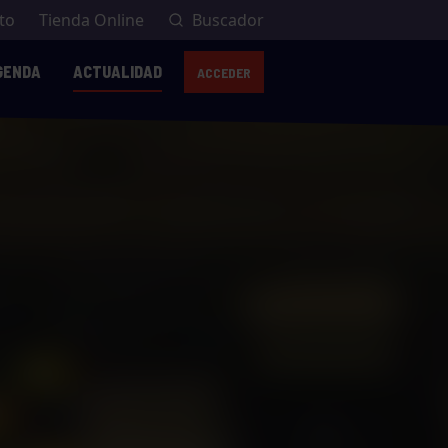
to
Tienda Online
Buscador
GENDA
ACTUALIDAD
ACCEDER