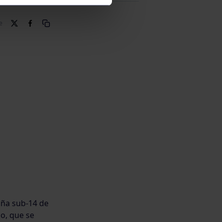
e
ña sub-14 de
po, que se