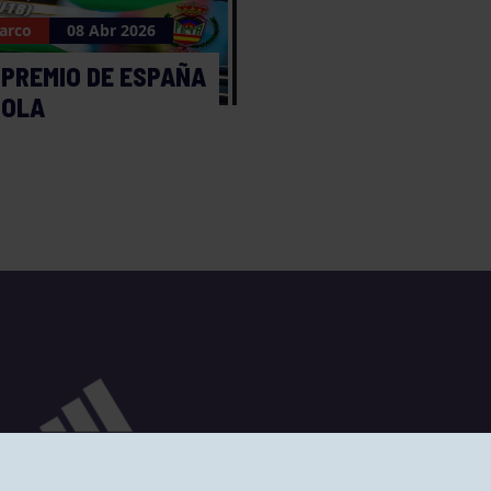
 arco
08 Abr 2026
 PREMIO DE ESPAÑA
ROLA