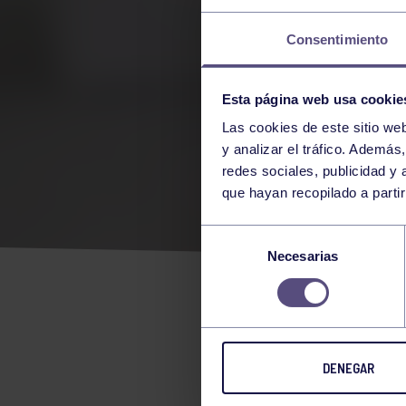
Consentimiento
Esta página web usa cookie
Las cookies de este sitio we
y analizar el tráfico. Ademá
redes sociales, publicidad y
que hayan recopilado a parti
TIR
Selección
Necesarias
de
consentimiento
MEDALLA 
TIRO CON
DENEGAR