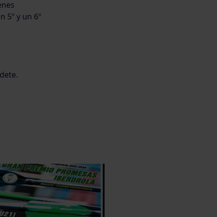
enes
n 5º y un 6º
dete.