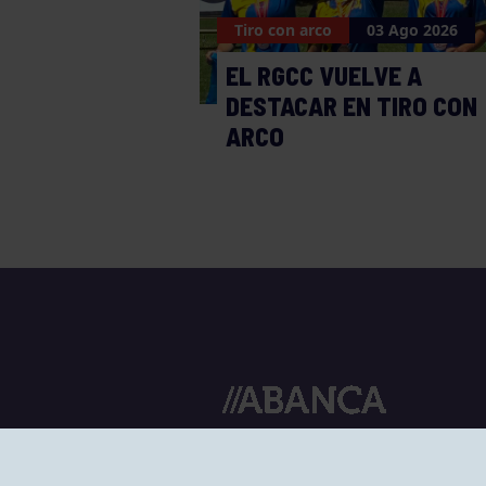
Tiro con arco
03 Ago 2026
EL RGCC VUELVE A
DESTACAR EN TIRO CON
ARCO