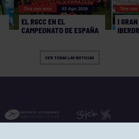
Tiro con arco
03 Ago 2026
Tiro con
EL RGCC EN EL
I GRAN
CAMPEONATO DE ESPAÑA
IBERD
VER TODAS LAS NOTICIAS