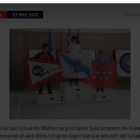
o
27 MAY 2013
Compart
el Grupo Eduardo Muñoz se proclamó Subcampeón de Espa
 recurvo al aire libre. Un gran logro para la sección del Gru