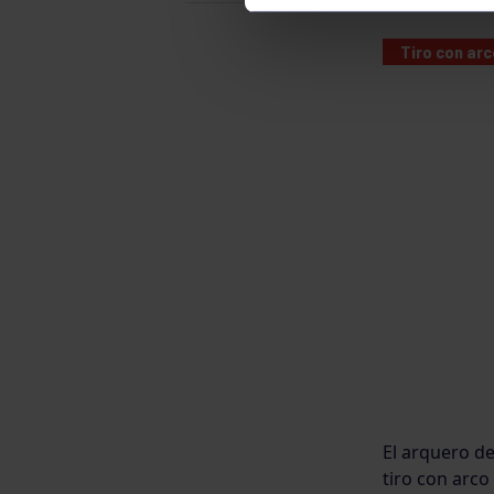
Tiro con arc
El arquero d
tiro con arco