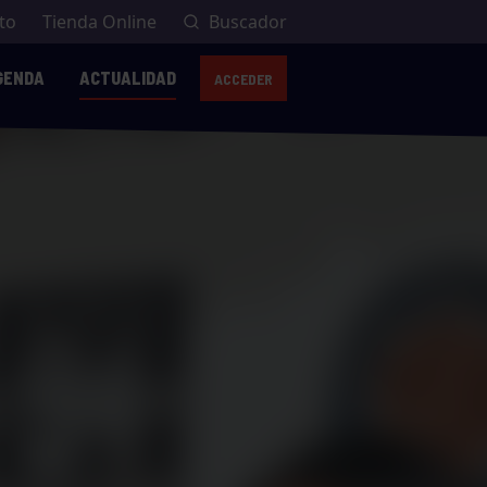
to
Tienda Online
Buscador
GENDA
ACTUALIDAD
ACCEDER