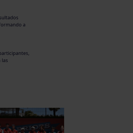
sultados
e formando a
participantes,
 las