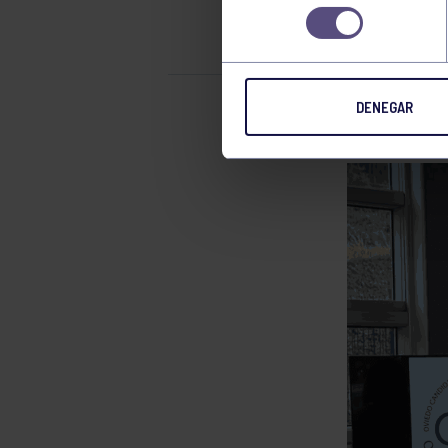
OVI
consentimiento
DENEGAR
Tenis
0