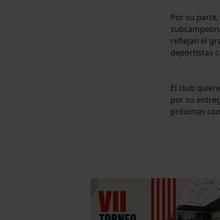
Por su parte
subcampeonat
reflejan el g
deportistas c
El club quier
por su entreg
próximas com