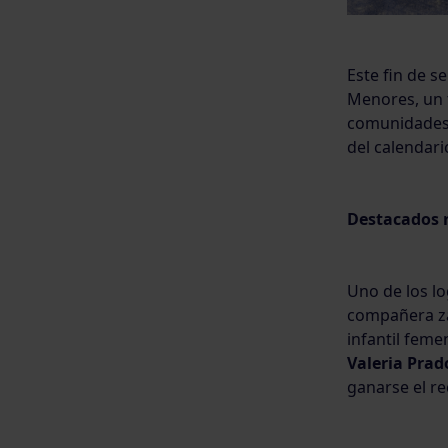
Este fin de s
Menores, un t
comunidades
del calendari
Destacados r
Uno de los l
compañera z
infantil fem
Valeria Prad
ganarse el re