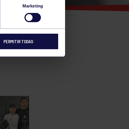
ORES
Marketing
e
PERMITIR TODAS
 TYC