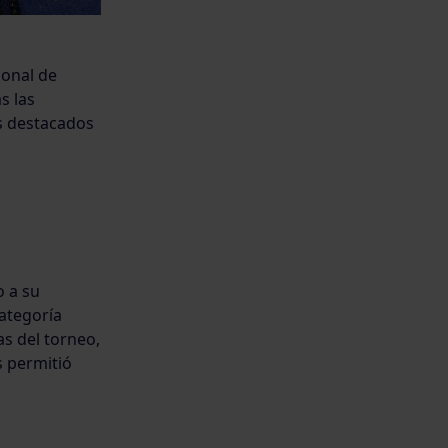
ional de
s las
s destacados
o a su
categoría
s del torneo,
s permitió