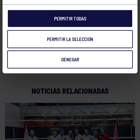
Este resultado refleja el esfuerzo y compromiso del
PERMITIR TODAS
equipo, que sigue sumando y creciendo jornada tras
jornada.
PERMITIR LA SELECCIÓN
Enhorabuena a todas por esta magnífica actuación.
DENEGAR
¡Seguimos adelante con fuerza y entusiasmo!
NOTICIAS RELACIONADAS