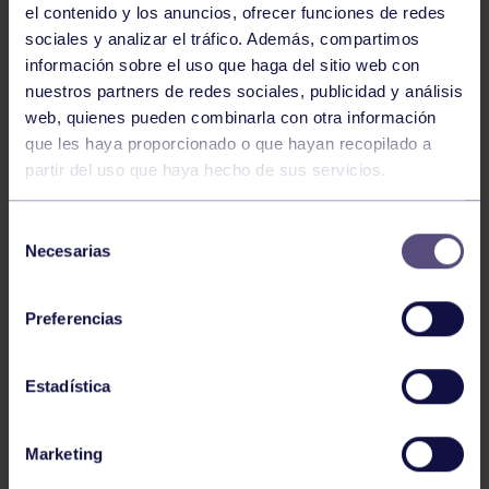
el contenido y los anuncios, ofrecer funciones de redes
sociales y analizar el tráfico. Además, compartimos
información sobre el uso que haga del sitio web con
nuestros partners de redes sociales, publicidad y análisis
web, quienes pueden combinarla con otra información
que les haya proporcionado o que hayan recopilado a
partir del uso que haya hecho de sus servicios.
Gran triunfo de nuestras jugadoras del
SuperLiga 2
Selección
Necesarias
RGCC
, que se impusieron por
3-0
a Voleibol Arroyo en
de
un partido brillante, lleno de intensidad, buen juego y
consentimiento
trabajo en equipo.
Preferencias
Desde el primer set, nuestras chicas demostraron
Estadística
concentración, garra y una gran compenetración en la
pista, logrando dominar el encuentro y llevarse la
Marketing
victoria con autoridad.