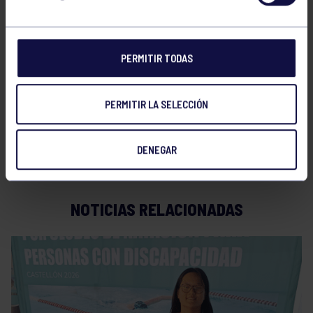
y conjunta.
Los buenos resultados de nuestros nadadores y
PERMITIR TODAS
nadadoras, tanto en pruebas individuales con en
relevos, propicio el éxito
PERMITIR LA SELECCIÓN
¡Enhorabuena a todos!
DENEGAR
NOTICIAS RELACIONADAS