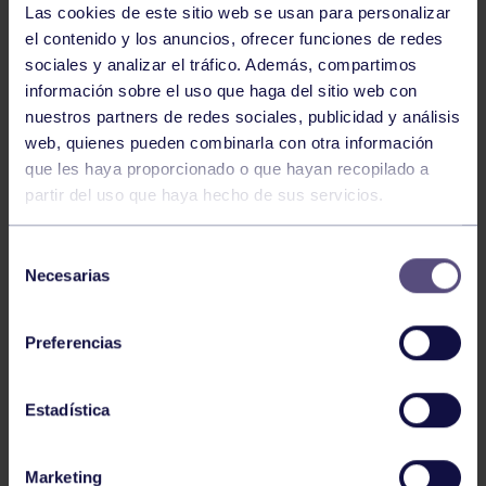
Las cookies de este sitio web se usan para personalizar
el contenido y los anuncios, ofrecer funciones de redes
sociales y analizar el tráfico. Además, compartimos
información sobre el uso que haga del sitio web con
nuestros partners de redes sociales, publicidad y análisis
web, quienes pueden combinarla con otra información
que les haya proporcionado o que hayan recopilado a
partir del uso que haya hecho de sus servicios.
Selección
Necesarias
de
consentimiento
El equipo de natación máster del RGCC se ha alzado
con el triunfo en el IV Memorial Antonio Sánchez
Preferencias
Mondejar «Antuan».
Estadística
Nuestro equipo se impuso en el trofeo, dominando
todas las categorías por equipos, masculina femenina
Marketing