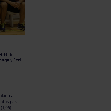
ue
es la
donga
y
Feel
ualado a
puntos para
 (1,06)