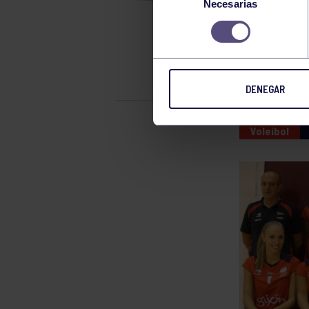
Necesarias
de
consentimiento
EL GRUPO 
DENEGAR
Voleibol