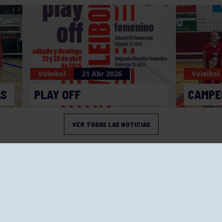
Voleibol
21 Abr 2026
Voleibol
AS
PLAY OFF
CAMPE
VER TODAS LAS NOTICIAS