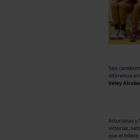
Seis centésim
diferencia en
Vóley Alcob
Asturianas y 
victorias, se
que el billet