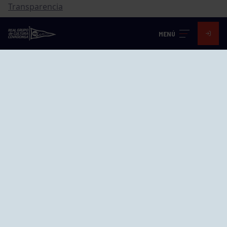
Transparencia
FAQ Control Accesos
MENÚ
ACCESO EMPLEADOS
Visita nuestras redes