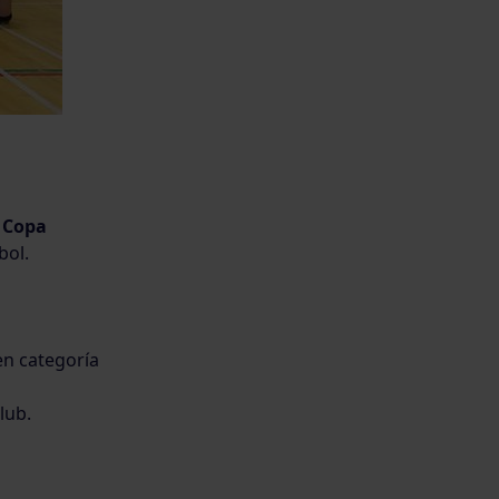
I Copa
bol.
en categoría
lub.