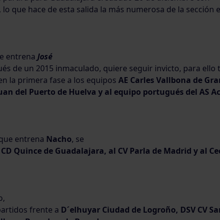
 lo que hace de esta salida la más numerosa de la sección e
e entrena
José
ués de un 2015 inmaculado, quiere seguir invicto, para ello
n la primera fase a los equipos
AE Carles Vallbona de Gra
uan del Puerto de Huelva y al equipo portugués del AS 
2 que entrena
Nacho
, se
l
CD Quince de Guadalajara, al CV Parla de Madrid y al Cec
o,
artidos frente a
D´elhuyar Ciudad de Logroño, DSV CV Sa