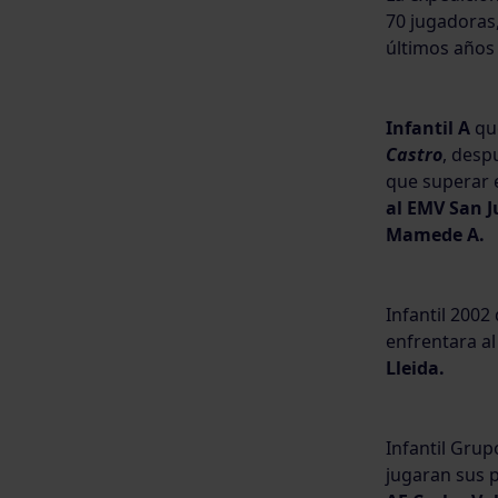
70 jugadoras,
últimos años
Infantil A
qu
Castro
, desp
que superar e
al EMV San J
Mamede A.
Infantil 200
enfrentara a
Lleida.
Infantil Grup
jugaran sus p