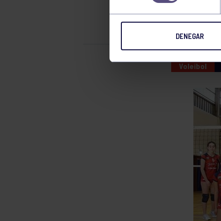
III COPA 
DENEGAR
Voleibol