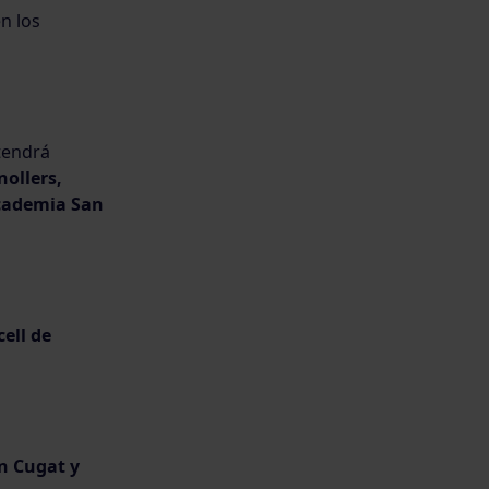
n los
 tendrá
nollers,
Academia San
ell de
n Cugat y