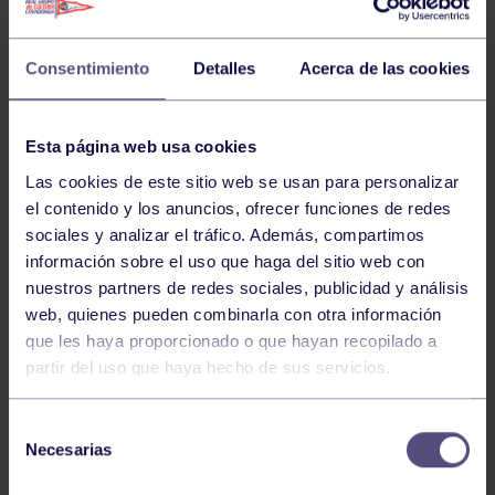
Consentimiento
Detalles
Acerca de las cookies
Esta página web usa cookies
Las cookies de este sitio web se usan para personalizar
el contenido y los anuncios, ofrecer funciones de redes
sociales y analizar el tráfico. Además, compartimos
información sobre el uso que haga del sitio web con
nuestros partners de redes sociales, publicidad y análisis
web, quienes pueden combinarla con otra información
que les haya proporcionado o que hayan recopilado a
partir del uso que haya hecho de sus servicios.
Selección
José Aurelio Delgado Vallín,
Necesarias
de
consiguió este pasado fin de semana la medalla de
consentimiento
bronce en los
Juegos