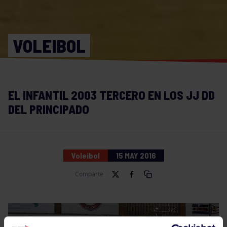
VOLEIBOL
EL INFANTIL 2003 TERCERO EN LOS JJ DD
DEL PRINCIPADO
Voleibol
15 MAY 2016
Comparte