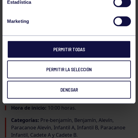
Estadística
La primera prueba de los
Juegos Deportivos del
Principado de Asturias
de piragüismo se celebrará el
Marketing
próximo
sábado 18 de enero
en el
Embalse de Santa
Cruz de Trasona
, en la zona del
CETD
. Este evento es
organizado por el
Real Grupo de Cultura Covadonga
y la
Federación de Piragüismo del Principado de
PERMITIR TODAS
Asturias
, con la colaboración de la
Dirección General
de Deportes
y el
Patronato Deportivo Municipal del
Ayuntamiento de Gijón
.
PERMITIR LA SELECCIÓN
DETALLES DE LA COMPETICIÓN:
DENEGAR
Fecha:
Sábado, 18 de enero de 2025.
Hora de inicio:
10:00 horas.
Categorías:
Pre-benjamín, Benjamín, Alevín,
Paracanoe Alevín, Infantil A, Infantil B, Paracanoe
Infantil, Cadete A y Cadete B.