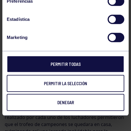
Preferencias
14 oros
Estadística
11 platas
Marketing
7 bronces
Nuestros deportistas demostraron un gran nivel
PERMITIR TODAS
competitivo tanto en categoría Senior en modalidad
libre como en las categorías de base e infantiles,
desde U5 hasta U17, dominando numerosos podios a
PERMITIR LA SELECCIÓN
lo largo de toda la jornada.
DENEGAR
El esfuerzo colectivo, la constancia y el gran trabajo
realizado por cada uno de los luchadores permitieron
que el trofeo de campeones se quedara en casa,