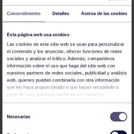
OLÍMPICAS
Consentimiento
Detalles
Acerca de las cookies
El pasado 16 de mayo de 2026 se celebró el XXVI
Torneo R.G.C.C. de Luchas Olímpicas, una intensa
jornada deportiva que reunió a cerca de medio
Esta página web usa cookies
centenar de luchadores y que contó con la
participación del Club de Lucha San Lorenzo, la
Las cookies de este sitio web se usan para personalizar
Federación de Castilla y León y el Club Óscar
el contenido y los anuncios, ofrecer funciones de redes
Fernández de Avilés, además del equipo anfitrión.
sociales y analizar el tráfico. Además, compartimos
información sobre el uso que haga del sitio web con
nuestros partners de redes sociales, publicidad y análisis
El Real Grupo de Cultura Covadonga firmó una
web, quienes pueden combinarla con otra información
actuación sobresaliente y logró proclamarse campeón
que les haya proporcionado o que hayan recopilado a
por clubes tras sumar un total de 432 puntos,
partir del uso que haya hecho de sus servicios.
liderando la clasificación final con autoridad.
Selección
Necesarias
de
El conjunto grupista completó una espectacular
consentimiento
competición, consiguiendo un total de 32 medallas: