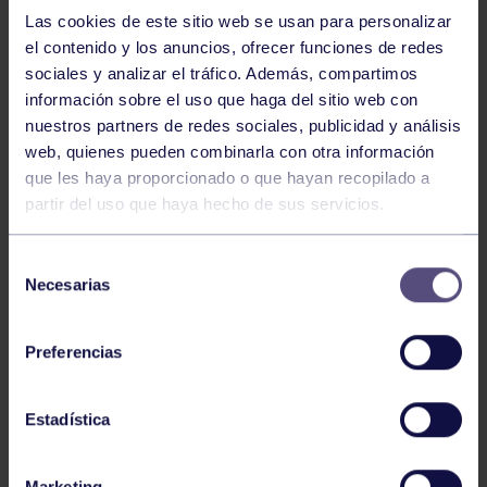
NOTICIAS RELACIONADAS
Las cookies de este sitio web se usan para personalizar
el contenido y los anuncios, ofrecer funciones de redes
sociales y analizar el tráfico. Además, compartimos
información sobre el uso que haga del sitio web con
nuestros partners de redes sociales, publicidad y análisis
web, quienes pueden combinarla con otra información
que les haya proporcionado o que hayan recopilado a
partir del uso que haya hecho de sus servicios.
Lucha
02 Jun 2026
Selección
LAUREN ATANES, NUEVO DIRECTOR
Necesarias
de
TÉCNICO DE LA FEDERACIÓN
consentimiento
ASTURIANA
Preferencias
Estadística
Marketing