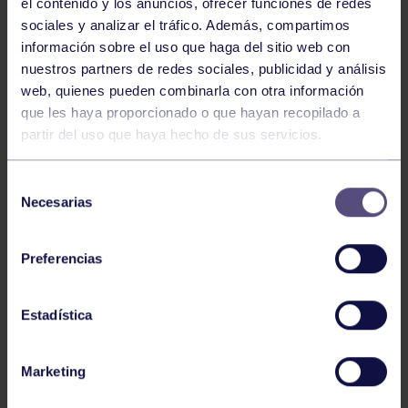
el contenido y los anuncios, ofrecer funciones de redes
sociales y analizar el tráfico. Además, compartimos
información sobre el uso que haga del sitio web con
nuestros partners de redes sociales, publicidad y análisis
web, quienes pueden combinarla con otra información
Atletismo
22 Jun 2026
que les haya proporcionado o que hayan recopilado a
CAMPEONATO DE ASTURIAS SUB23 Y
partir del uso que haya hecho de sus servicios.
ABSOLUTO
Selección
Necesarias
de
consentimiento
Preferencias
Estadística
Atletismo
25 May 2026
Marketing
CAMPEONATO DE ASTURIAS SUB14 Y
SUB16