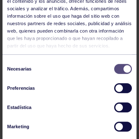
el contenido y los anuncios, ofrecer funciones de redes
sociales y analizar el tráfico. Además, compartimos
información sobre el uso que haga del sitio web con
nuestros partners de redes sociales, publicidad y análisis
web, quienes pueden combinarla con otra información
Natación
27 Jul 2026
que les haya proporcionado o que hayan recopilado a
CAMPEONATO DE ESPAÑA DE
partir del uso que haya hecho de sus servicios.
NATACIÓN ADAPTADA
Selección
Necesarias
de
consentimiento
Preferencias
Estadística
Natación
27 Jul 2026
Marketing
CAMPEONATO DE ESPAÑA JÚNIOR DE
VERANO