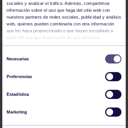
sociales y analizar el tráfico. Además, compartimos
información sobre el uso que haga del sitio web con
Atletismo
22 Jun 2026
nuestros partners de redes sociales, publicidad y análisis
web, quienes pueden combinarla con otra información
CAMPEONATO DE ASTURIAS SUB23 Y
que les haya proporcionado o que hayan recopilado a
ABSOLUTO
partir del uso que haya hecho de sus servicios.
Selección
Necesarias
de
consentimiento
Preferencias
Estadística
Atletismo
25 May 2026
CAMPEONATO DE ASTURIAS SUB14 Y
Marketing
SUB16