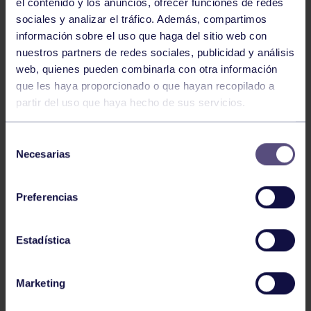
el contenido y los anuncios, ofrecer funciones de redes
sociales y analizar el tráfico. Además, compartimos
información sobre el uso que haga del sitio web con
nuestros partners de redes sociales, publicidad y análisis
web, quienes pueden combinarla con otra información
Atletismo
22 Jun 2026
que les haya proporcionado o que hayan recopilado a
CAMPEONATO DE ASTURIAS SUB23 Y
partir del uso que haya hecho de sus servicios.
ABSOLUTO
Selección
Necesarias
de
consentimiento
Preferencias
Estadística
Atletismo
25 May 2026
Marketing
CAMPEONATO DE ASTURIAS SUB14 Y
SUB16