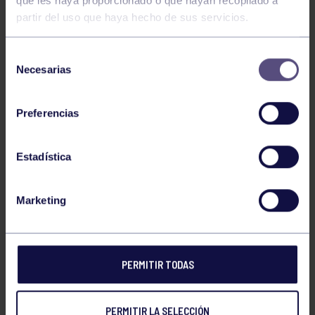
que les haya proporcionado o que hayan recopilado a
RITA MORILLA LOZANO
partir del uso que haya hecho de sus servicios.
Selección
XILA SOLIS RODRIGUEZ
Necesarias
de
consentimiento
Preferencias
AIDA GARCIA FERNANDEZ
Estadística
CARMEN MORAN BLANCO,
Marketing
JIMENA ARCONADA OCARIZ,
PERMITIR TODAS
DANIELA MALDONADO ALVAREZ
PERMITIR LA SELECCIÓN