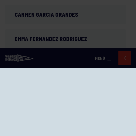
CARMEN GARCIA GRANDES
EMMA FERNANDEZ RODRIGUEZ
MENÚ
INES FERNANDEZ FERNANDEZ
CARLOTA PIÑERA GARCIA
ALEJANDRA VAZQUEZ RODRIGUEZ
VALERIA JIMENEZ FERNANDEZ