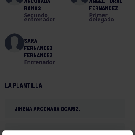
ARCONADA
ANGEL TORAL
RAMOS
FERNANDEZ
Segundo
Primer
entrenador
delegado
SARA
FERNANDEZ
FERNANDEZ
Entrenador
LA PLANTILLA
JIMENA ARCONADA OCARIZ,
CLAUDIA CUESTA MARTINEZ