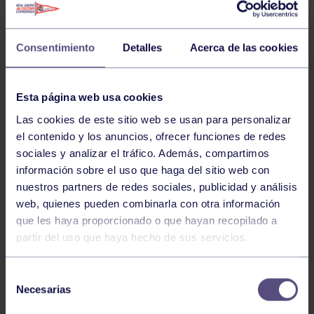
Consentimiento
Detalles
Acerca de las cookies
CARMEN FERNANDEZ GUISASOLA
Esta página web usa cookies
CLAUDIA ROCES ROCANDIO
Las cookies de este sitio web se usan para personalizar
el contenido y los anuncios, ofrecer funciones de redes
sociales y analizar el tráfico. Además, compartimos
CARMEN DIAZ-FAES CACHERO
información sobre el uso que haga del sitio web con
nuestros partners de redes sociales, publicidad y análisis
web, quienes pueden combinarla con otra información
LAURA BONHOMME IZQUIERDO
que les haya proporcionado o que hayan recopilado a
partir del uso que haya hecho de sus servicios.
CANDELA NAVARRO BASUSAGA
Selección
Necesarias
de
consentimiento