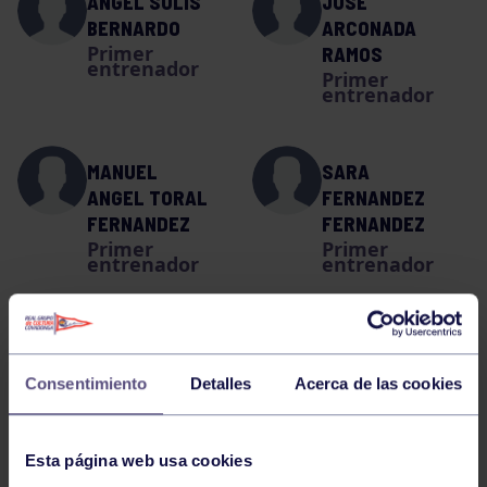
ANGEL SOLIS
JOSE
BERNARDO
ARCONADA
Primer
RAMOS
entrenador
Primer
entrenador
MANUEL
SARA
ANGEL TORAL
FERNANDEZ
FERNANDEZ
FERNANDEZ
Primer
Primer
entrenador
entrenador
LA PLANTILLA
Consentimiento
Detalles
Acerca de las cookies
CAROLINA BUSTO REY
Esta página web usa cookies