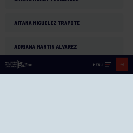
AITANA MIGUELEZ TRAPOTE
ADRIANA MARTIN ALVAREZ
MENÚ
CELIA FERNANDEZ MARTINEZ
IRENE CORRIPIO FERNÁNDEZ-ANTA
ISIS ACEBEDO GARCIA