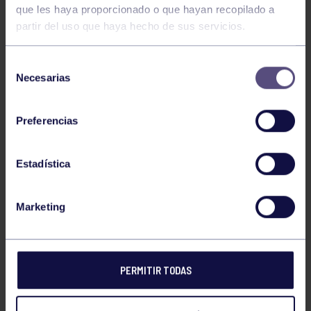
MARTA LORENZO ANTUÑA
que les haya proporcionado o que hayan recopilado a
partir del uso que haya hecho de sus servicios.
MARIA RODRIGUEZ HERROJO
Selección
Necesarias
de
consentimiento
SARA RIBAS FERNANDEZ
Preferencias
Estadística
LAURA VERDASCO MENENDEZ
Marketing
ANDREA MADRERA MERA
PERMITIR TODAS
SARA VARELA MARTIN