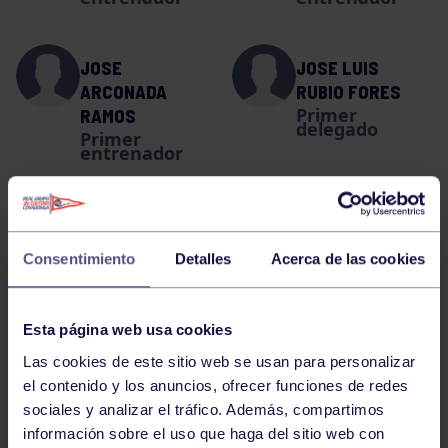
JOSE
JOSE LUIS
ARCONADA
RUBIO FORES
Primer
RAMOS
delegado
Primer
entrenador
MANUEL
SARA
ANGEL TORAL
FERNANDEZ
Consentimiento
Detalles
Acerca de las cookies
FERNANDEZ
FERNANDEZ
Primer
Entrenador
entrenador
Esta página web usa cookies
Las cookies de este sitio web se usan para personalizar
LA PLANTILLA
el contenido y los anuncios, ofrecer funciones de redes
sociales y analizar el tráfico. Además, compartimos
información sobre el uso que haga del sitio web con