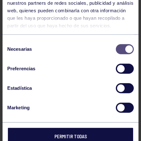
nuestros partners de redes sociales, publicidad y análisis
PELAYO VIÑA FERNANDEZ
web, quienes pueden combinarla con otra información
que les haya proporcionado o que hayan recopilado a
partir del uso que haya hecho de sus servicios.
ANDRES HERNANDEZ FDEZ-PUENTE
Selección
Necesarias
de
ALBERTO VICENTE DIAZ
consentimiento
Preferencias
MANUEL ORDIERES DELICADO
Estadística
JAVIER HERRERO SUAREZ
Marketing
ALEJANDRO MARTINEZ GARCIA
PERMITIR TODAS