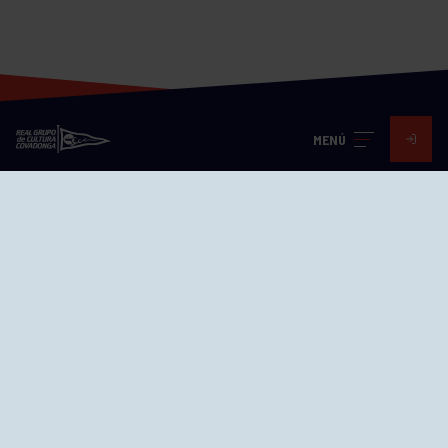
MENÚ
Visita nuestras redes
SEDES
CIERRE WEB CURSILLOS
Cómo llegar
EL GRUPO