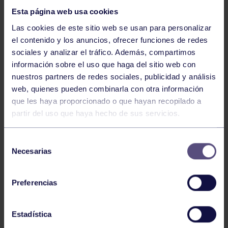
Esta página web usa cookies
Las cookies de este sitio web se usan para personalizar
el contenido y los anuncios, ofrecer funciones de redes
sociales y analizar el tráfico. Además, compartimos
información sobre el uso que haga del sitio web con
nuestros partners de redes sociales, publicidad y análisis
Atletismo
22 Jun 2026
web, quienes pueden combinarla con otra información
CAMPEONATO DE ASTURIAS SUB23 Y
que les haya proporcionado o que hayan recopilado a
ABSOLUTO
partir del uso que haya hecho de sus servicios.
Selección
Necesarias
de
consentimiento
Preferencias
Estadística
Atletismo
25 May 2026