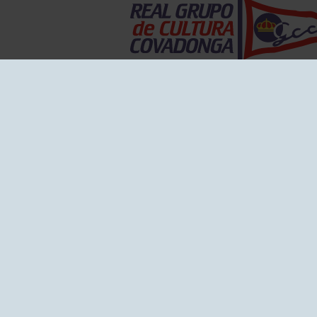
EL GRUPO
Historia
Disti
Ventajas
Empl
Junta directiva
Publi
Canal de Denuncias
Comp
Transparencia
FAQ C