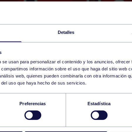
Detalles
s
b se usan para personalizar el contenido y los anuncios, ofrecer
7
s, compartimos información sobre el uso que haga del sitio web 
SUNDAY
LLANES (LA VENTA LOS PROBE
13:00 h
 análisis web, quienes pueden combinarla con otra información q
MAY
r del uso que haya hecho de sus servicios.
TURIAS FEMENINO
Preferencias
Estadística