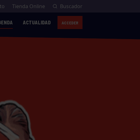
to
Tienda Online
Buscador
GENDA
ACTUALIDAD
ACCEDER