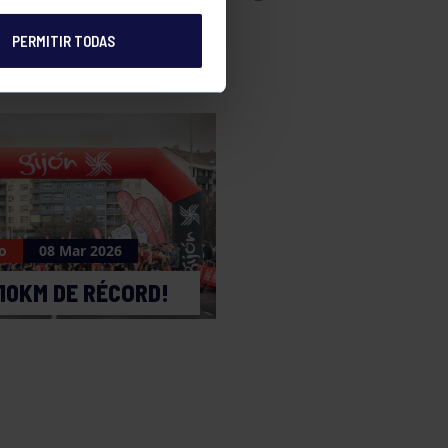
PERMITIR TODAS
o
08 Mar 2026
10KM DE RÉCORD!