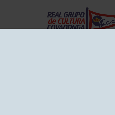
EL GRUPO
Historia
Disti
Ventajas
Empl
Junta directiva
Publi
Canal de Denuncias
Comp
Transparencia
FAQ C