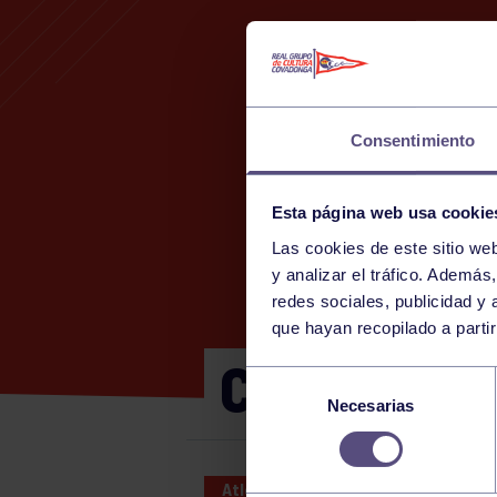
Consentimiento
Esta página web usa cookie
Las cookies de este sitio we
27
y analizar el tráfico. Ademá
THU
redes sociales, publicidad y
JUL
que hayan recopilado a parti
CTO DE ES
Selección
Necesarias
de
consentimiento
Atletismo
27 JUL 2023