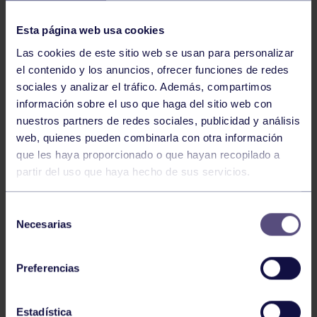
NOTICIAS RELACIONADAS
Esta página web usa cookies
Las cookies de este sitio web se usan para personalizar
el contenido y los anuncios, ofrecer funciones de redes
sociales y analizar el tráfico. Además, compartimos
información sobre el uso que haga del sitio web con
nuestros partners de redes sociales, publicidad y análisis
web, quienes pueden combinarla con otra información
Atletismo
22 Jun 2026
que les haya proporcionado o que hayan recopilado a
partir del uso que haya hecho de sus servicios.
CAMPEONATO DE ASTURIAS SUB23 Y
ABSOLUTO
Selección
Necesarias
de
consentimiento
Preferencias
Estadística