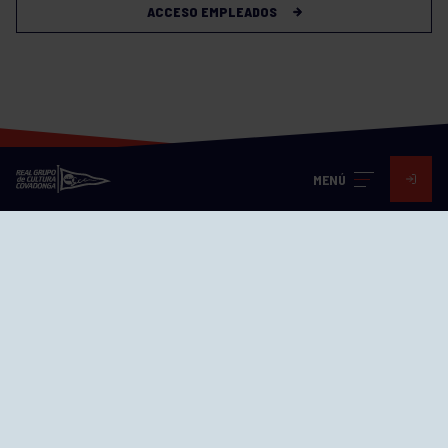
ACCESO EMPLEADOS
MENÚ
Visita nuestras redes
SEDES
CIERRE WEB CURSILLOS
Cómo llegar