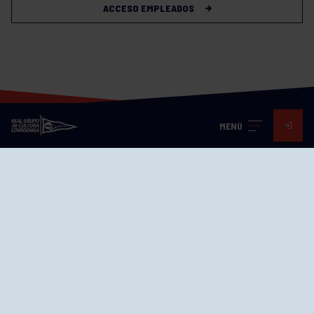
ACCESO EMPLEADOS
MENÚ
Visita nuestras redes
SEDES
CIERRE WEB CURSILLOS
Cómo llegar