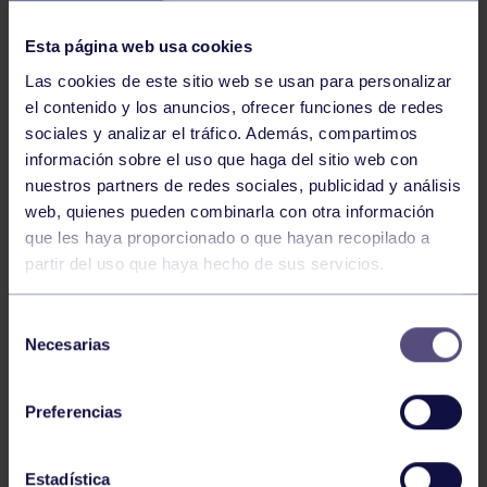
NOTICIAS RELACIONADAS
Esta página web usa cookies
Las cookies de este sitio web se usan para personalizar
el contenido y los anuncios, ofrecer funciones de redes
sociales y analizar el tráfico. Además, compartimos
información sobre el uso que haga del sitio web con
nuestros partners de redes sociales, publicidad y análisis
web, quienes pueden combinarla con otra información
Natación
27 Jul 2026
que les haya proporcionado o que hayan recopilado a
partir del uso que haya hecho de sus servicios.
CAMPEONATO DE ESPAÑA DE
NATACIÓN ADAPTADA
Selección
Necesarias
de
consentimiento
Preferencias
Estadística