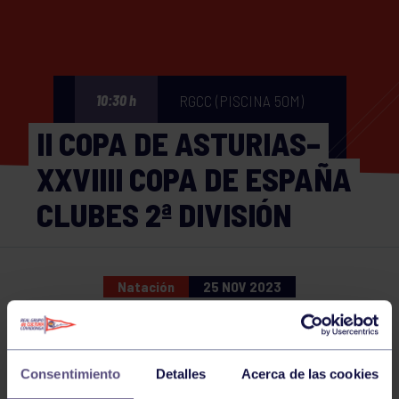
RGCC (PISCINA 50M)
10:30 h
II COPA DE ASTURIAS–
XXVIIII COPA DE ESPAÑA
CLUBES 2ª DIVISIÓN
Natación
25 NOV 2023
Comparte
Consentimiento
Detalles
Acerca de las cookies