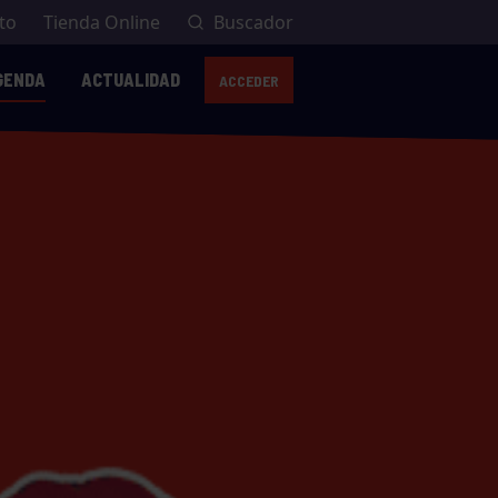
to
Tienda Online
Buscador
GENDA
ACTUALIDAD
ACCEDER