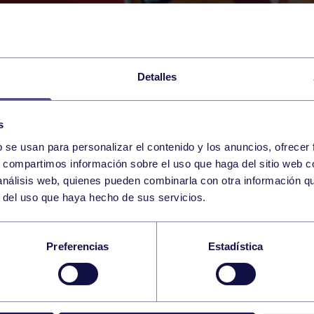
Detalles
s
b se usan para personalizar el contenido y los anuncios, ofrecer
6
s, compartimos información sobre el uso que haga del sitio web 
SUNDAY
NAVIA (RÍA DE NAVIA)
09:00 h
 análisis web, quienes pueden combinarla con otra información q
AUGUST
r del uso que haya hecho de sus servicios.
NSO A NADO RÍA DE
Preferencias
Estadística