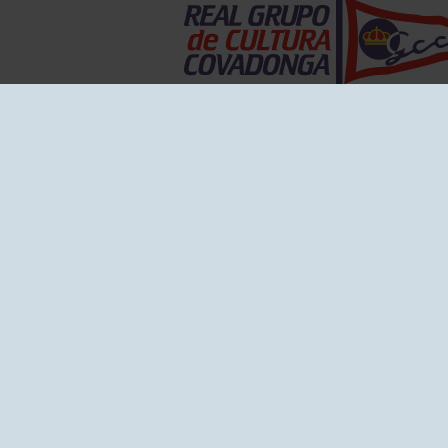
EL GRUPO
Historia
Disti
Ventajas
Empl
Junta directiva
Publi
Canal de Denuncias
Comp
Transparencia
FAQ C