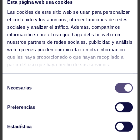
Esta página web usa cookies
Las cookies de este sitio web se usan para personalizar
el contenido y los anuncios, ofrecer funciones de redes
sociales y analizar el tráfico. Además, compartimos
información sobre el uso que haga del sitio web con
GAM
14 Jul 2026
nuestros partners de redes sociales, publicidad y análisis
CAMPEONATO DE ESPAÑA
web, quienes pueden combinarla con otra información
que les haya proporcionado o que hayan recopilado a
partir del uso que haya hecho de sus servicios.
Selección
Necesarias
de
consentimiento
Preferencias
GAM
14 Abr 2026
RESULTADO XIX TORNEO GAM DEL
Estadística
RGCC