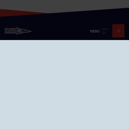
MENÚ
Visita nuestras redes
SEDES
CIERRE WEB CURSILLOS
Cómo llegar
EL GRUPO
Avd. Jesús Revuelta, 2 33204