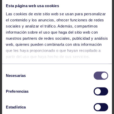
Esta página web usa cookies
Las cookies de este sitio web se usan para personalizar
el contenido y los anuncios, ofrecer funciones de redes
sociales y analizar el tráfico. Además, compartimos
información sobre el uso que haga del sitio web con
nuestros partners de redes sociales, publicidad y análisis
Lucha
02 Jun 2026
web, quienes pueden combinarla con otra información
LAUREN ATANES, NUEVO DIRECTOR
que les haya proporcionado o que hayan recopilado a
TÉCNICO DE LA FEDERACIÓN
partir del uso que haya hecho de sus servicios.
ASTURIANA
Selección
Necesarias
de
consentimiento
Preferencias
Estadística