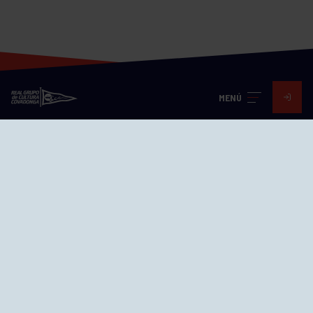
MENÚ
Visita nuestras redes
SEDES
CIERRE WEB CURSILLOS
Cómo llegar
EL GRUPO