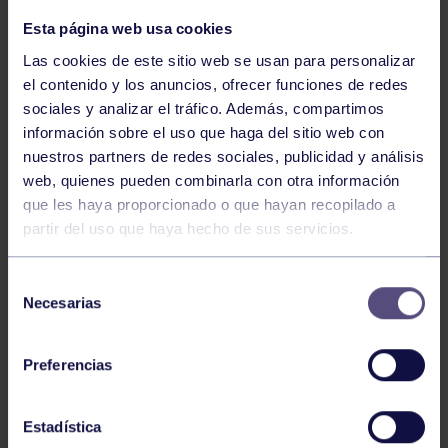
Esta página web usa cookies
Las cookies de este sitio web se usan para personalizar
el contenido y los anuncios, ofrecer funciones de redes
sociales y analizar el tráfico. Además, compartimos
información sobre el uso que haga del sitio web con
nuestros partners de redes sociales, publicidad y análisis
web, quienes pueden combinarla con otra información
Bolos
03 Ago 2026
que les haya proporcionado o que hayan recopilado a
partir del uso que haya hecho de sus servicios.
GIANIRA REVALIDA TÍTULO Y DAVID
AVANZA
Selección
Necesarias
de
consentimiento
Preferencias
Estadística