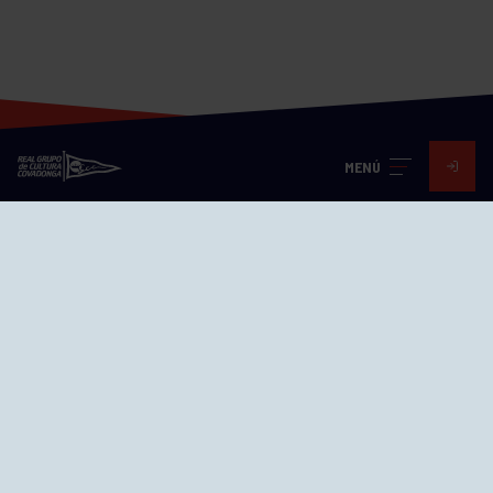
MENÚ
Visita nuestras redes
SEDES
CIERRE WEB CURSILLOS
Cómo llegar