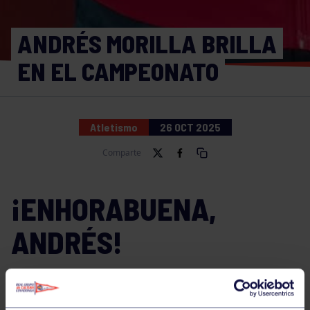
ANDRÉS MORILLA BRILLA
EN EL CAMPEONATO
Atletismo
26 OCT 2025
Comparte
¡ENHORABUENA,
ANDRÉS!