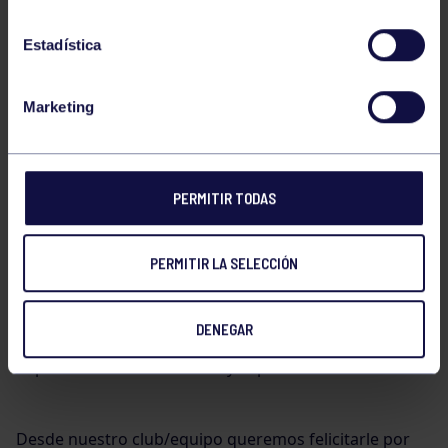
Estadística
Marketing
Gran actuación de
Andrés Morilla
, quien consiguió
dos segundos puestos
en las pruebas de
400 metros
lisos y 800 metros lisos
durante el
Campeonato de
Atletismo de Plena Inclusión
, celebrado ayer en
PERMITIR TODAS
Avilés.
PERMITIR LA SELECCIÓN
El atleta demostró una excelente forma física y una
gran competitividad, logrando subir al podio en
DENEGAR
ambas distancias y consolidando así una trayectoria
deportiva llena de esfuerzo y superación.
Desde nuestro club/equipo queremos felicitarle por