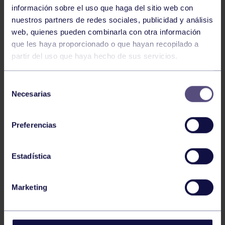
información sobre el uso que haga del sitio web con
nuestros partners de redes sociales, publicidad y análisis
web, quienes pueden combinarla con otra información
que les haya proporcionado o que hayan recopilado a
partir del uso que haya hecho de sus servicios.
Selección
Necesarias
de
consentimiento
Preferencias
Estadística
Marketing
El Club del Corredor del Grupo Covadonga estuvo
representado en el Rock ‘n’ Roll Maratón de Madrid
con Juan del Riego, Carlos Bonhomme, Mario Alonso,