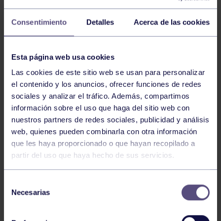
Consentimiento
Detalles
Acerca de las cookies
Esta página web usa cookies
El sábado en jornada de tarde y el domingo de
Las cookies de este sitio web se usan para personalizar
mañana se celebró en el Palacio de los Deportes de
el contenido y los anuncios, ofrecer funciones de redes
Oviedo el Campeonato de Asturias Cadete y Juvenil de
sociales y analizar el tráfico. Además, compartimos
PC conjuntamente con un Control Federativo, en
información sobre el uso que haga del sitio web con
donde los atletas de nuestro club obtuvieron un total
nuestros partners de redes sociales, publicidad y análisis
de 11 medallas y 2 mejores marcas de Asturias en PC.
web, quienes pueden combinarla con otra información
que les haya proporcionado o que hayan recopilado a
partir del uso que haya hecho de sus servicios.
Enya Carbajal Gómez
Selección
Necesarias
de
Campeona de Asturias juvenil en triple salto
consentimiento