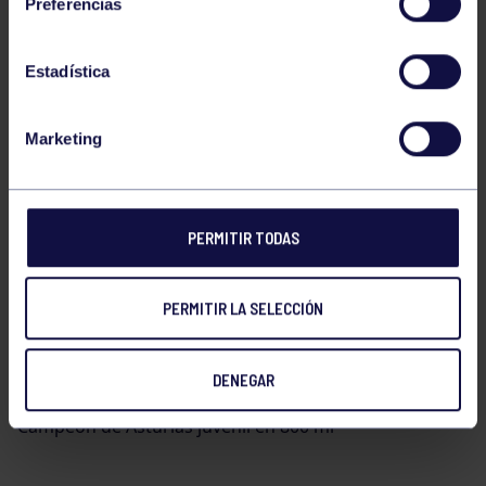
Preferencias
Bronce en 60m/vallas
Estadística
Laura Gil García
Marketing
Campeona de Asturias juvenil en 60 ml
PERMITIR TODAS
Subcampeona de Asturias juvenil en 200 ml
PERMITIR LA SELECCIÓN
Pelayo Viña Fernández
DENEGAR
Campeón de Asturias juvenil en 800 ml