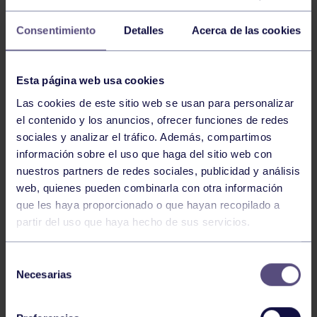
Consentimiento
Detalles
Acerca de las cookies
Esta página web usa cookies
Carolina Busto Rey, Enya Carbajal Gómez, Tania Melero
Las cookies de este sitio web se usan para personalizar
Pereira, Laura Fernández Silverio, Laura Verdasco
el contenido y los anuncios, ofrecer funciones de redes
Menéndez, Brezo Arconada Ocáriz, Aranzazu Sola Tari,
sociales y analizar el tráfico. Además, compartimos
Celsa Alonso Arias, Raquel Meléndez González, Berta
información sobre el uso que haga del sitio web con
García Alonso, Laura González Barranco, Jimena
nuestros partners de redes sociales, publicidad y análisis
Arconada Ocáriz y Lucia Palomero González.
web, quienes pueden combinarla con otra información
que les haya proporcionado o que hayan recopilado a
partir del uso que haya hecho de sus servicios.
NOTICIAS RELACIONADAS
Selección
Necesarias
de
consentimiento