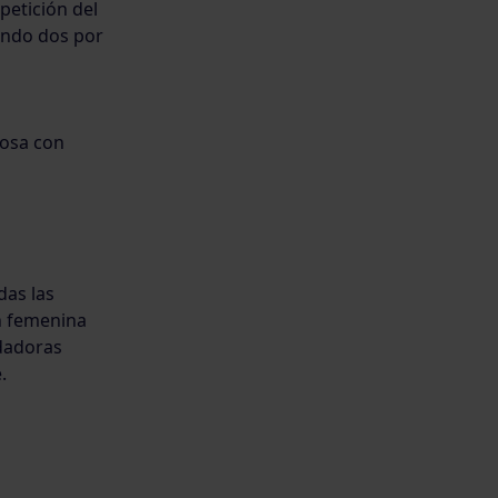
etición del
ando dos por
posa con
das las
ón femenina
dadoras
.