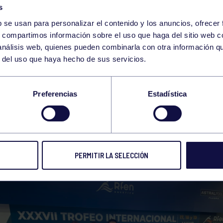
s
b se usan para personalizar el contenido y los anuncios, ofrecer
s, compartimos información sobre el uso que haga del sitio web 
 análisis web, quienes pueden combinarla con otra información q
r del uso que haya hecho de sus servicios.
PEONATO DE ASTUR
Preferencias
Estadística
29 JUL 2024
Compart
PERMITIR LA SELECCIÓN
AMPEONES DE ASTURIAS