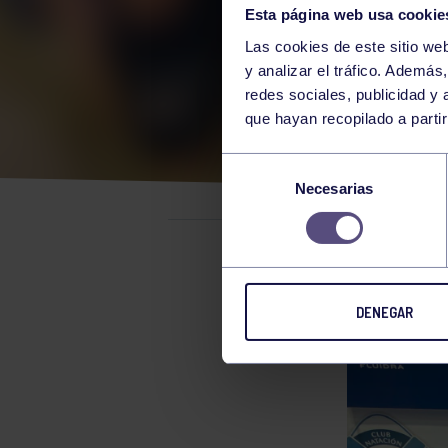
Esta página web usa cookie
Las cookies de este sitio we
y analizar el tráfico. Ademá
redes sociales, publicidad y
que hayan recopilado a parti
CAM
Selección
Necesarias
de
consentimiento
Natación
DENEGAR
SUBC