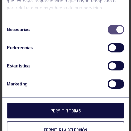
que les haya proporcionado o que hayan recopilado a
partir del uso que haya hecho de sus servicios.
Selección
Necesarias
de
consentimiento
PROGRAMA CAMPEONATO DE ASTURIAS
Preferencias
Descarga
Estadística
Marketing
NOTICIAS RELACIONADAS
PERMITIR TODAS
PERMITIR LA SELECCIÓN