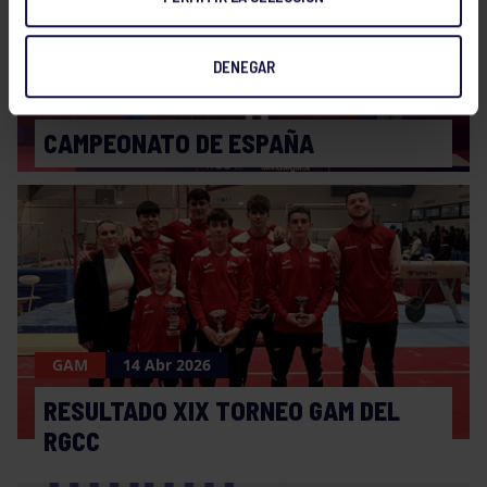
DENEGAR
GAM
14 Jul 2026
CAMPEONATO DE ESPAÑA
GAM
14 Abr 2026
RESULTADO XIX TORNEO GAM DEL
RGCC