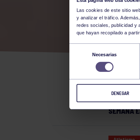
Esta página web usa cookie
Las cookies de este sitio we
y analizar el tráfico. Ademá
redes sociales, publicidad y
que hayan recopilado a parti
COM
Selección
Necesarias
de
SEM
consentimiento
DENEGAR
NUESTRA 
SEMANA E
Atletismo