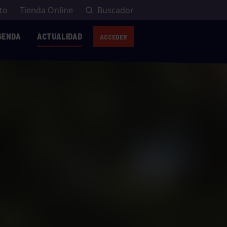
to
Tienda Online
Buscador
GENDA
ACTUALIDAD
ACCEDER