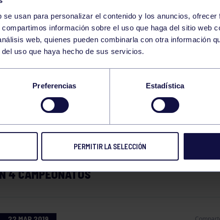
s
b se usan para personalizar el contenido y los anuncios, ofrecer
s, compartimos información sobre el uso que haga del sitio web 
 análisis web, quienes pueden combinarla con otra información q
r del uso que haya hecho de sus servicios.
PETICIONES FIN DE
Preferencias
Estadística
ANA ATLETISMO
PERMITIR LA SELECCIÓN
SECCIÓN DE ATLETISMO COMPETIRÁ ESTE FIN 
N 4 CAMPEONATOS
22 MAR 2019
Compart