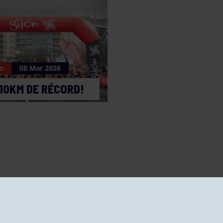
o
08 Mar 2026
10KM DE RÉCORD!