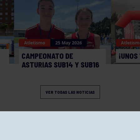
Atletismo
25 May 2026
Atletism
CAMPEONATO DE
¡UNOS 
ASTURIAS SUB14 Y SUB16
VER TODAS LAS NOTICIAS