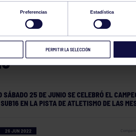
ELENTES RESULTAD
Preferencias
Estadística
STROS ATLETAS EN 
PEONATO DE ASTUR
PERMITIR LA SELECCIÓN
16
O SÁBADO 25 DE JUNIO SE CELEBRÓ EL CAMP
SUB16 EN LA PISTA DE ATLETISMO DE LAS ME
26 JUN 2022
Compart