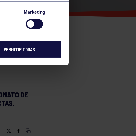
OS DE
Marketing
EL
IAS
PERMITIR TODAS
EONATO DE
STAS.
e