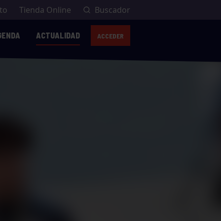
to
Tienda Online
Buscador
GENDA
ACTUALIDAD
ACCEDER