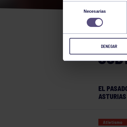
EXC
Selección
Necesarias
de
NUE
consentimiento
CAM
DENEGAR
SUB
EL PASAD
ASTURIAS 
Atletismo