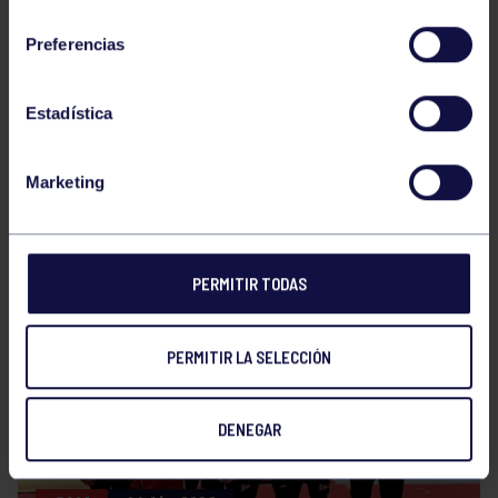
NOTICIAS RELACIONADAS
consentimiento
Preferencias
Estadística
Marketing
GAM
14 Jul 2026
CAMPEONATO DE ESPAÑA
PERMITIR TODAS
PERMITIR LA SELECCIÓN
DENEGAR