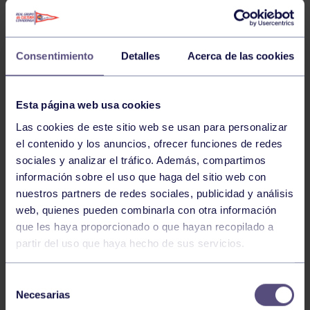
Por un lado, excelentes los resultados de nuestros
grupistas de GAM en la Copa Vasca que se celebró el
pasado fin de semana en el Polideportivo AritzNavarra
Consentimiento
Detalles
Acerca de las cookies
de Vitoria.
Resultados en la clasificación general:
Esta página web usa cookies
Base 2 – Campeón: Manuel Costolla
Las cookies de este sitio web se usan para personalizar
Base 4 – Tercer Clasificado. : Rodrigo Sánchez
el contenido y los anuncios, ofrecer funciones de redes
sociales y analizar el tráfico. Además, compartimos
Senior – Campeón: Álvaro Arrospide
información sobre el uso que haga del sitio web con
nuestros partners de redes sociales, publicidad y análisis
Por otro lado, nuestro grupista más internacional,
web, quienes pueden combinarla con otra información
Daniel Tuya consigue la segunda posición en la
que les haya proporcionado o que hayan recopilado a
clasificación general; además de plata en paralelas ,
partir del uso que haya hecho de sus servicios.
barra, anillas salto y bronce en suelo en la Copa de
Andalucía.
Selección
Necesarias
de