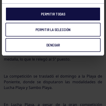
En 125 kg llegaría una nueva medalla, en este caso
sería David Fernández quien conseguiría hacerse con
el bronce. Ramón López tomó parte en 70 kg, donde
PERMITIR TODAS
finalmente se clasificó en 11º puesto.
PERMITIR LA SELECCIÓN
En la modalidad de Lucha Grecorromana Iván Álvarez
estuvo en disposición de sumar un nuevo bronce en
DENEGAR
87 kg al medallero grupista, pero se vio superado
finalmente por su rival madrileño en la disputa de la
medalla, lo que le relegó al 5º puesto.
La competición se trasladó el domingo a la Playa de
Poniente, donde se disputaron las modalidades de
Lucha Playa y Sambo Playa.
En Lucha Playa, a pesar de la gran competición