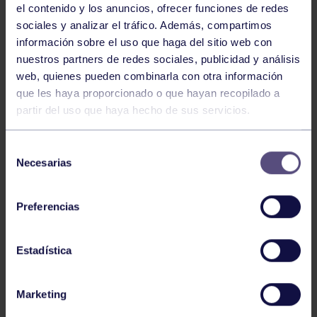
el contenido y los anuncios, ofrecer funciones de redes
sociales y analizar el tráfico. Además, compartimos
información sobre el uso que haga del sitio web con
nuestros partners de redes sociales, publicidad y análisis
web, quienes pueden combinarla con otra información
que les haya proporcionado o que hayan recopilado a
partir del uso que haya hecho de sus servicios.
Selección
Necesarias
de
En la jornada del sábado se disputó la competición de
consentimiento
Luchas Olímpicas en el Palacio de los Deportes de La
Guía. En la modalidad de Lucha Libre Olímpica, Carlos
Preferencias
Gilabert logró la medalla de plata en la categoría de 79
kg, donde sus compañeros Álvaro de la Rosa y Diego
Estadística
Santos quedaron clasificados en 8º y 9º puesto
respectivamente.
Marketing