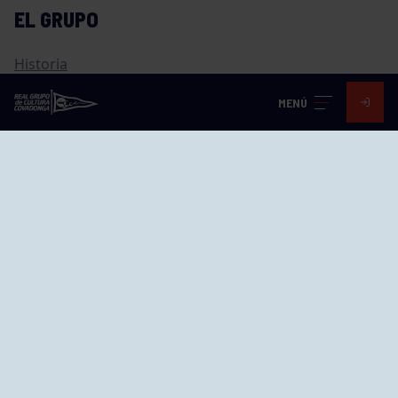
EL GRUPO
Historia
Distinciones
MENÚ
Ventajas
Empleo
Junta directiva
Publicaciones
Canal de Denuncias
Compras
Transparencia
FAQ Control Accesos