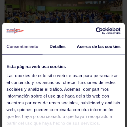
Consentimiento
Detalles
Acerca de las cookies
Durante el pasado fin de semana, se celebró en
Torrelavega la Copa de España A Cadete e infantil: Un
Esta página web usa cookies
campeonato muy fuerte, para empezar la temporada.
Las cookies de este sitio web se usan para personalizar
El equipo grupista, acudía a dicha cita con 2 judocas
el contenido y los anuncios, ofrecer funciones de redes
infantiles y 5 cadetes.
sociales y analizar el tráfico. Además, compartimos
información sobre el uso que haga del sitio web con
Durante una jornada maratoniana, el sábado, tuvo
nuestros partners de redes sociales, publicidad y análisis
lugar la competición Cadete, muchísimo nivel con
web, quienes pueden combinarla con otra información
judocas portugueses, franceses, italianos, noruegos…
que les haya proporcionado o que hayan recopilado a
y con más de 100 participantes en algunos pesos.
partir del uso que haya hecho de sus servicios.